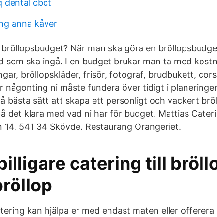
q dental cbct
ing anna kåver
n bröllopsbudget? När man ska göra en bröllopsbudg
 som ska ingå. I en budget brukar man ta med kostna
ingar, bröllopskläder, frisör, fotograf, brudbukett, co
 någonting ni måste fundera över tidigt i planeringen.
å bästa sätt att skapa ett personligt och vackert brö
på det klara med vad ni har för budget. Mattias Cateri
 14, 541 34 Skövde. Restaurang Orangeriet.
illigare catering till bröll
röllop
ering kan hjälpa er med endast maten eller offerera e