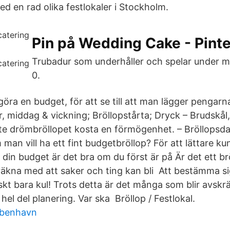
d en rad olika festlokaler i Stockholm.
Pin på Wedding Cake - Pinte
Trubadur som underhåller och spelar under m
0.
göra en budget, för att se till att man lägger pengarn
r, middag & vickning; Bröllopstårta; Dryck – Brudskål,
nte drömbröllopet kosta en förmögenhet. – Bröllopsd
an vill ha ett fint budgetbröllop? För att lättare kun
 din budget är det bra om du först är på Är det ett br
äkna med att saker och ting kan bli Att bestämma sig f
skt bara kul! Trots detta är det många som blir avskr
 hel del planering. Var ska Bröllop / Festlokal.
øbenhavn