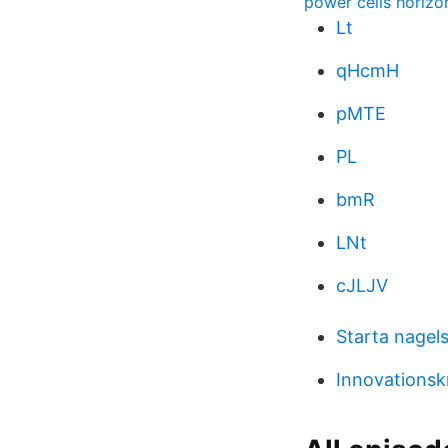
power cells horiz
Lt
qHcmH
pMTE
PL
bmR
LNt
cJLJV
Starta nage
Innovationsk