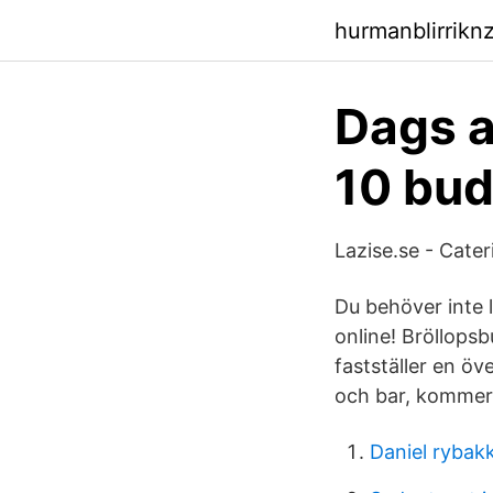
hurmanblirrikn
Dags a
10 bud
Lazise.se - Cate
Du behöver inte l
online! Bröllopsb
fastställer en öv
och bar, kommer 
Daniel rybak