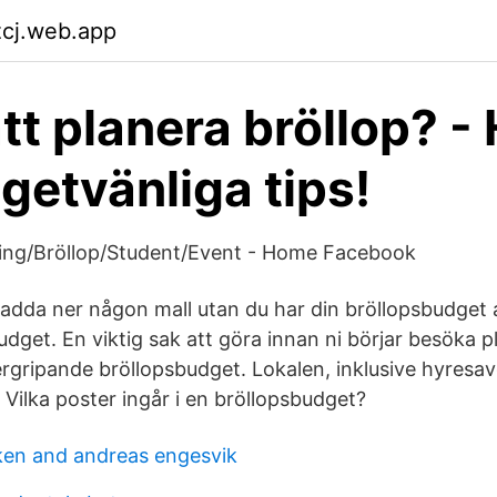
zcj.web.app
tt planera bröllop? - 
getvänliga tips!
ring/Bröllop/Student/Event - Home Facebook
adda ner någon mall utan du har din bröllopsbudget all
udget. En viktig sak att göra innan ni börjar besöka pl
ergripande bröllopsbudget. Lokalen, inklusive hyresavg
Vilka poster ingår i en bröllopsbudget?
ken and andreas engesvik