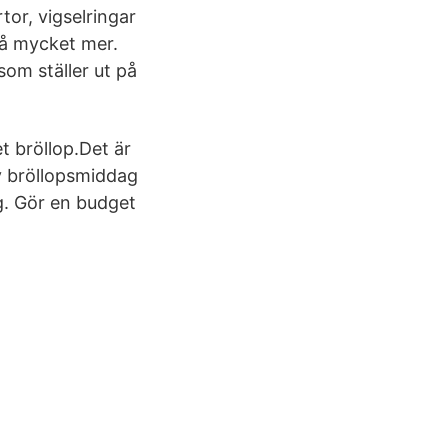
tor, vigselringar
så mycket mer.
som ställer ut på
et bröllop.Det är
v bröllopsmiddag
g. Gör en budget