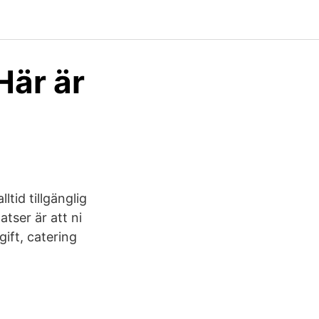
Här är
tid tillgänglig
atser är att ni
ift, catering