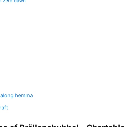
on zero dawn
lsalong hemma
raft