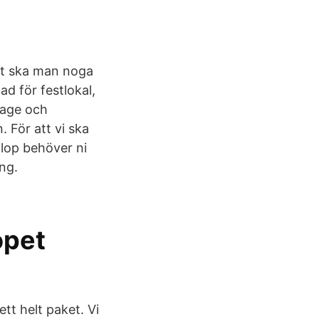
et ska man noga
d för festlokal,
rsage och
 För att vi ska
llop behöver ni
ng.
opet
tt helt paket. Vi