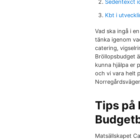
Sedentexct i
Kbt i utveckl
Vad ska ingå i e
tänka igenom vad
catering, vigselr
Bröllopsbudget är
kunna hjälpa er p
och vi vara helt 
Norregårdsvägen
Tips på b
Budgetb
Matsällskapet Cat