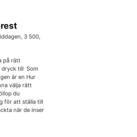
rest
iddagen, 3 500,
a på rätt
 dryck till Som
agen är en Hur
na välja rätt
öllop du
ör att ställa till
äckta när de inser