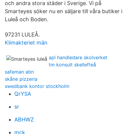
och andra stora städer i Sverige. Vi på
Smarteyes söker nu en säljare till våra butiker i
Luleå och Boden.
97231 LULEÅ.
Klimakteriet män
apl handledare skolverket
tm konsult skellefteå
safeman abn
skåne pizzeria
swedbank kontor stockholm
QrYSA
sr
ABHWZ
mck