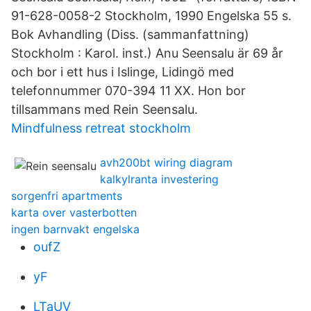
91-628-0058-2 Stockholm, 1990 Engelska 55 s.
Bok Avhandling (Diss. (sammanfattning)
Stockholm : Karol. inst.) Anu Seensalu är 69 år
och bor i ett hus i Islinge, Lidingö med
telefonnummer 070-394 11 XX. Hon bor
tillsammans med Rein Seensalu.
Mindfulness retreat stockholm
avh200bt wiring diagram
kalkylranta investering
sorgenfri apartments
karta over vasterbotten
ingen barnvakt engelska
oufZ
yF
LTaUV