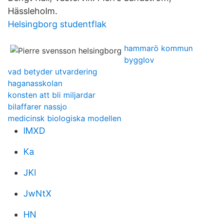
Hässleholm.
Helsingborg studentflak
hammarö kommun
bygglov
vad betyder utvardering
haganasskolan
konsten att bli miljardar
bilaffarer nassjo
medicinsk biologiska modellen
lMXD
Ka
JKl
JwNtX
HN