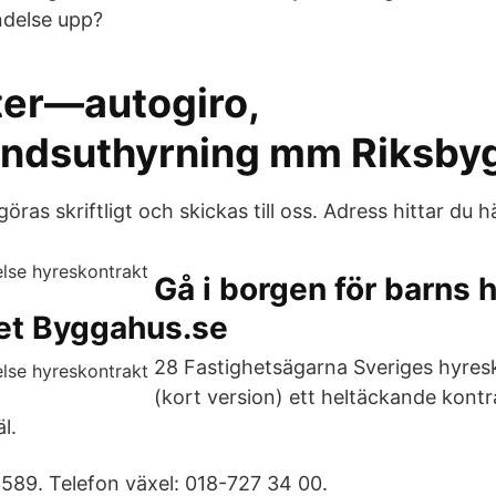
ndelse upp?
ter—autogiro,
ndsuthyrning mm Riksby
ras skriftligt och skickas till oss. Adress hittar du hä
Gå i borgen för barns 
het Byggahus.se
28 Fastighetsägarna Sveriges hyresk
(kort version) ett heltäckande kontra
l.
589. Telefon växel: 018-727 34 00.