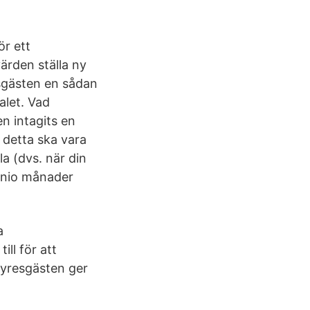
ör ett
ärden ställa ny
esgästen en sådan
alet. Vad
n intagits en
 detta ska vara
la (dvs. när din
 nio månader
a
ll för att
hyresgästen ger