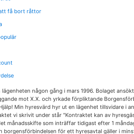
att få bort råttor
a
opulär
count
ydelse
n lägenheten någon gång i mars 1996. Bolaget ansök
ggande mot X.X. och yrkade förpliktande Borgensför
jälp! Min hyresvärd hyr ut en lägenhet tillsvidare i an
aktet vi skrivit under står "Kontraktet kan av hyresg
det månadsskifte som inträffar tidigast efter 1 månda
borgensförbindelsen för ett hyresavtal gäller i minst