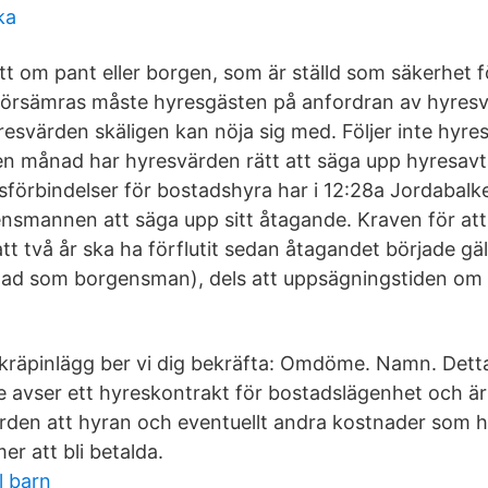
ka
tt om pant eller borgen, som är ställd som säkerhet f
 försämras måste hyresgästen på anfordran av hyresv
esvärden skäligen kan nöja sig med. Följer inte hyr
n månad har hyresvärden rätt att säga upp hyresavt
sförbindelser för bostadshyra har i 12:28a Jordabalke
ensmannen att säga upp sitt åtagande. Kraven för att
att två år ska ha förflutit sedan åtagandet började gäl
knad som borgensman), dels att uppsägningstiden om
skräpinlägg ber vi dig bekräfta: Omdöme. Namn. Dett
avser ett hyreskontrakt för bostadslägenhet och är ti
rden att hyran och eventuellt andra kostnader som 
er att bli betalda.
l barn