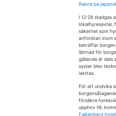
Rakna pa japans
I 12:28 stadgas a
lokalhyresavtal,
säkerhet som hyr
anfordran inom e
beträffar borgen
lättnad för borg
gällande är dels 
syster blev tec
iakttas.
För att undvika 
borgensåtagande 
försäkra hyresvä
upphov till, komm
Falkenberg hotel