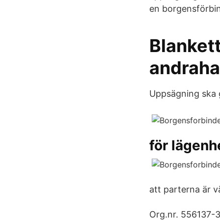
en borgensförbi
Blanket
andraha
Uppsägning ska gö
för lägen
att parterna är vä
Org.nr. 556137-3