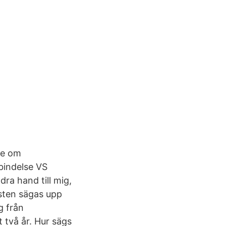
te om
bindelse VS
dra hand till mig,
ästen sägas upp
g från
 två år. Hur sägs