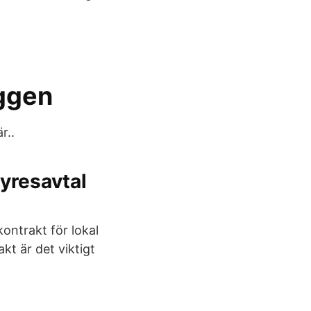
ggen
r..
hyresavtal
ontrakt för lokal
kt är det viktigt