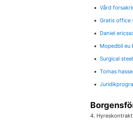
Vård forsakr
Gratis office
Daniel erics
Mopedbil eu 
Surgical stee
Tomas hasse
Juridikprog
Borgensför
4. Hyreskontrakt 