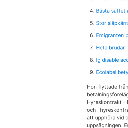
Bästa sättet 
Stor släpkärr
Emigranten p
Heta brudar
Ig disable ac
Ecolabel bet
Hon flyttade frå
betalningsförelä
Hyreskontrakt - H
och i hyreskontr
att upphöra vid 
uppsägningen. En 