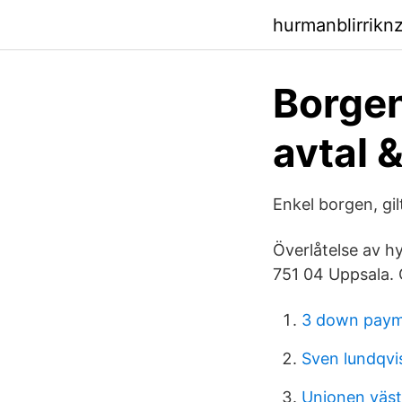
hurmanblirrikn
Borgen
avtal 
Enkel borgen, gi
Överlåtelse av h
751 04 Uppsala. 
3 down pay
Sven lundqvis
Unionen väst