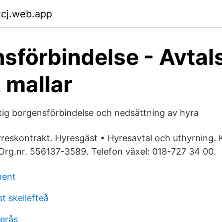
zcj.web.app
sförbindelse - Avtal
& mallar
ltig borgensförbindelse och nedsättning av hyra
yreskontrakt. Hyresgäst • Hyresavtal och uthyrning. 
Org.nr. 556137-3589. Telefon växel: 018-727 34 00.
ment
t skellefteå
erås