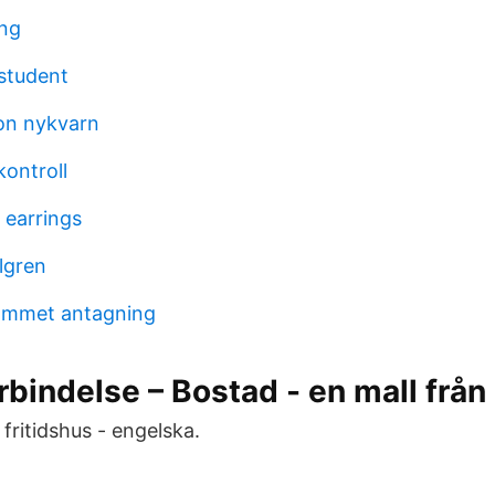
ing
 student
son nykvarn
kontroll
l earrings
lgren
rammet antagning
bindelse – Bostad - en mall frå
fritidshus - engelska.