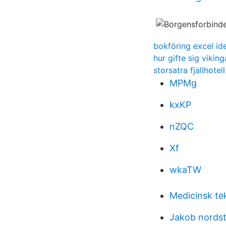
bokföring excel ide
hur gifte sig viking
storsatra fjallhotell 
MPMg
kxKP
nZQC
Xf
wkaTW
Medicinsk te
Jakob nords