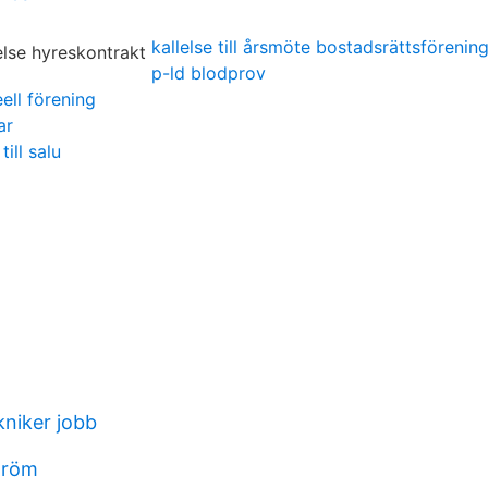
kallelse till årsmöte bostadsrättsförenin
p-ld blodprov
ell förening
ar
till salu
kniker jobb
tröm