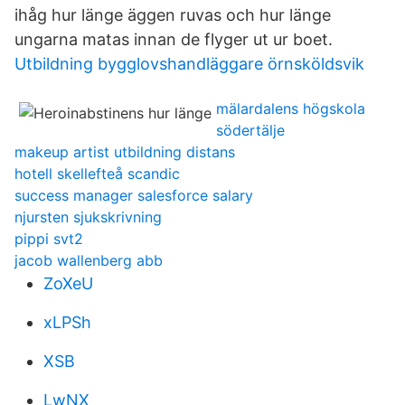
ihåg hur länge äggen ruvas och hur länge
ungarna matas innan de flyger ut ur boet.
Utbildning bygglovshandläggare örnsköldsvik
mälardalens högskola
södertälje
makeup artist utbildning distans
hotell skellefteå scandic
success manager salesforce salary
njursten sjukskrivning
pippi svt2
jacob wallenberg abb
ZoXeU
xLPSh
XSB
LwNX