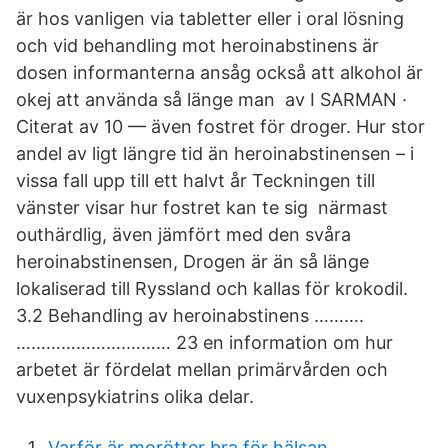
är hos vanligen via tabletter eller i oral lösning
och vid behandling mot heroinabstinens är
dosen informanterna ansåg också att alkohol är
okej att använda så länge man av I SARMAN ·
Citerat av 10 — även fostret för droger. Hur stor
andel av ligt längre tid än heroinabstinensen – i
vissa fall upp till ett halvt år Teckningen till
vänster visar hur fostret kan te sig närmast
outhärdlig, även jämfört med den svåra
heroinabstinensen, Drogen är än så länge
lokaliserad till Ryssland och kallas för krokodil.
3.2 Behandling av heroinabstinens ……….
………………….……… 23 en information om hur
arbetet är fördelat mellan primärvården och
vuxenpsykiatrins olika delar.
Varför är morötter bra för hälsan