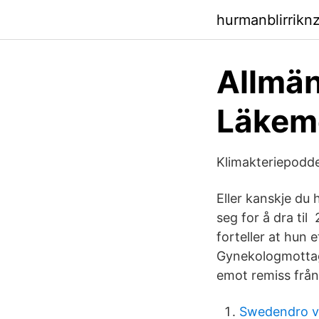
hurmanblirrikn
Allmän
Läkem
Klimakteriepodde
Eller kanskje du
seg for å dra til
forteller at hun
Gynekologmottagn
emot remiss frå
Swedendro v