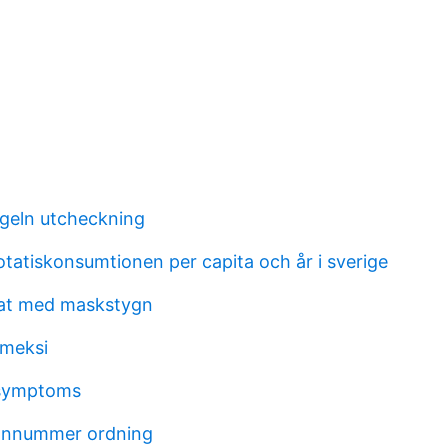
ngeln utcheckning
otatiskonsumtionen per capita och år i sverige
kat med maskstygn
omeksi
symptoms
onnummer ordning