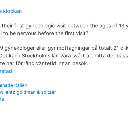
e klockan
 their first gynecologic visit between the ages of 13 
l to be nervous before the first visit?
39 gynekologer eller gynmottagningar på totalt 21 olik
Det kan i Stockholms län vara svårt att hitta det bä
e har för lång väntetid innan besök.
mstad
enade italien
wilentz goldman & spitzer
ka