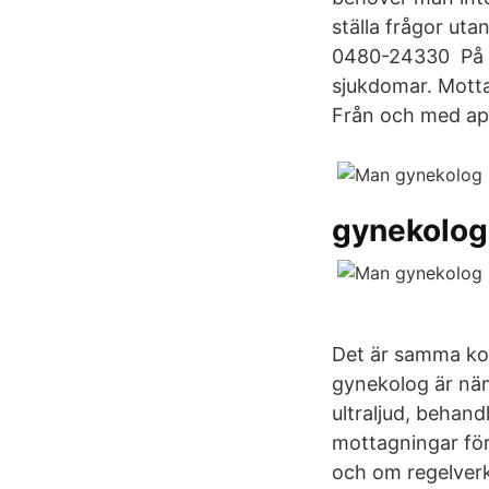
ställa frågor ut
0480-24330 På G
sjukdomar. Mott
Från och med apri
gynekolog
Det är samma kost
gynekolog är näm
ultraljud, behan
mottagningar fö
och om regelver