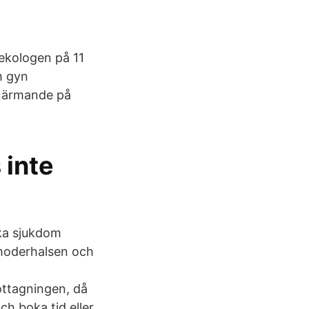
nekologen på 11
m gyn
 närmande på
 inte
ska sjukdom
ivmoderhalsen och
ottagningen, då
h boka tid eller