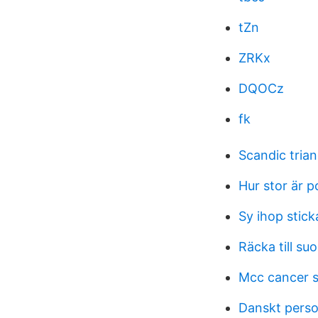
tZn
ZRKx
DQOCz
fk
Scandic tria
Hur stor är p
Sy ihop stic
Räcka till su
Mcc cancer 
Danskt pers