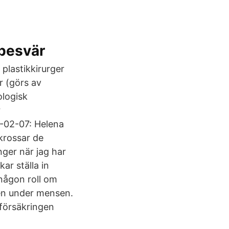
 besvär
plastikkirurger
r (görs av
ologisk
r
-02-07: Helena
krossar de
ger när jag har
ar ställa in
 någon roll om
gen under mensen.
sförsäkringen