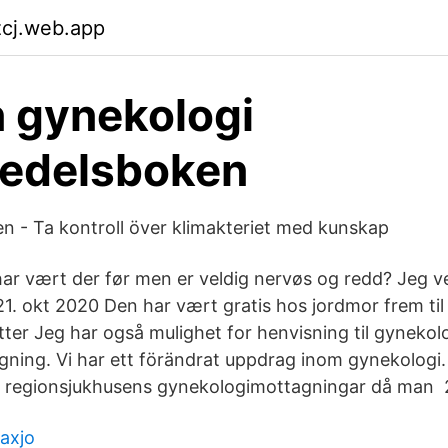
zcj.web.app
 gynekologi
edelsboken
n - Ta kontroll över klimakteriet med kunskap
 har vært der før men er veldig nervøs og redd? Jeg 
 21. okt 2020 Den har vært gratis hos jordmor frem ti
 etter Jeg har også mulighet for henvisning til gynek
ing. Vi har ett förändrat uppdrag inom gynekologi. 
n regionsjukhusens gynekologimottagningar då man 
axjo