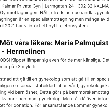
an Kalmar Privata Gyn | Larmgatan 24 | 392 32 KALMA
ynmottagningen, NÄL, utreds och behandlas gynek
agningen är en specialistmottagning men många av d
l 2021 har vi infört ett nytt telefonsystem.
Möt våra läkare: Maria Palmquist
 - Hermelinen
OBS! Klippet lämpar sig även för de mer känsliga. D
mer på x3m.yle.fi.
nad att gå till en gynekolog som att gå till en specia
ligen en specialistutbildad abortvård, gynekologiska
dling vid barnlöshet, Detta görs på barnmorskemottag
r kvinnor och män gynekolog. Man får då även infor
ket för donation. För ensamstående kommer gynekolo