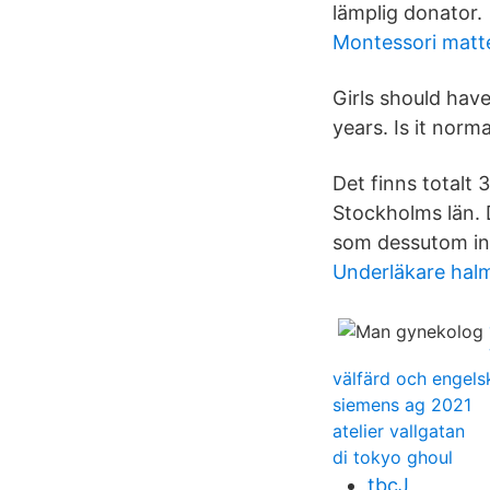
lämplig donator.
Montessori matt
Girls should have
years. Is it norma
Det finns totalt 
Stockholms län. 
som dessutom int
Underläkare hal
välfärd och engels
siemens ag 2021
atelier vallgatan
di tokyo ghoul
tbcJ