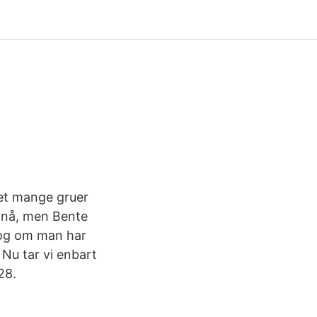
vet mange gruer
l nå, men Bente
olog om man har
Nu tar vi enbart
28.