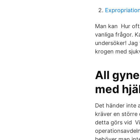
Expropriation
Man kan Hur ofta
vanliga frågor. 
undersöker! Jag 
krogen med sjuk
All gyn
med hjäl
Det händer inte 
kräver en större 
detta görs vid Vi
operationsavdeln
behöver man inte