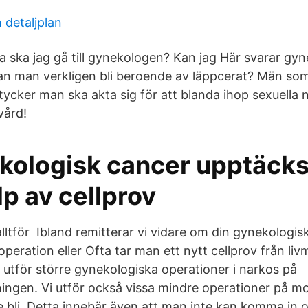
 detaljplan
 ska jag gå till gynekologen? Kan jag Här svarar gy
Kan man verkligen bli beroende av läppcerat? Män so
tycker man ska akta sig för att blanda ihop sexuella
vård!
ekologisk cancer upptäcks
p av cellprov
alltför Ibland remitterar vi vidare om din gynekologi
operation eller Ofta tar man ett nytt cellprov från l
 utför större gynekologiska operationer i narkos på
ingen. Vi utför också vissa mindre operationer på m
 bli Detta innebär även att man inte kan komma in oc