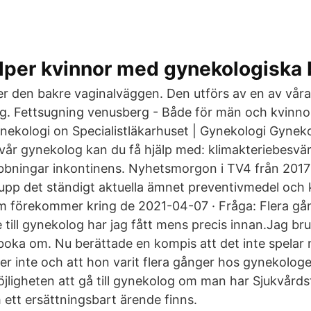
älper kvinnor med gynekologiska
er den bakre vaginalväggen. Den utförs av en av våra 
og. Fettsugning venusberg - Både för män och kvinno
Gynekologi on Specialistläkarhuset | Gynekologi Gynek
år gynekolog kan du få hjälp med: klimakteriebesvä
bbningar inkontinens. Nyhetsmorgon i TV4 från 2017
 upp det ständigt aktuella ämnet preventivmedel och 
 förekommer kring de 2021-04-07 · Fråga: Flera gån
 till gynekolog har jag fått mens precis innan.Jag bruk
 boka om. Nu berättade en kompis att det inte spelar
er inte och att hon varit flera gånger hos gynekolo
möjligheten att gå till gynekolog om man har Sjukvård
 ett ersättningsbart ärende finns.