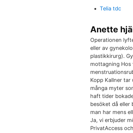
Telia tdc
Anette hj
Operationen lyft
eller av gynekol
plastikkirurg). 
mottagning Hos v
menstruationsru
Kopp Kallner tar
många myter som
haft tider bokade
besöket då eller
man har mens ell
Ja, vi erbjuder 
PrivatAccess och